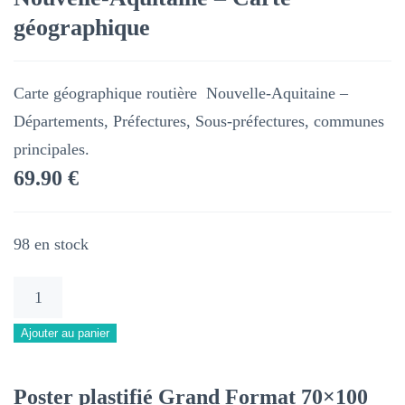
géographique
Carte géographique routière Nouvelle-Aquitaine –
Départements, Préfectures, Sous-préfectures, communes
principales.
69.90
€
98 en stock
quantité
de
Alternative:
Ajouter au panier
Carte
routière
Poster plastifié Grand Format 70×100
de