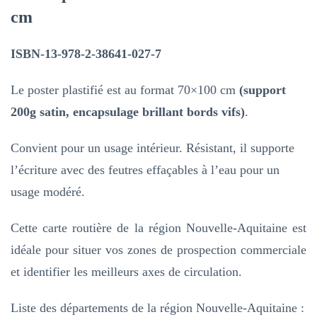
cm
la
Région
ISBN-13-978-2-38641-027-7
Nouvelle-
Aquitaine
Le poster plastifié est au format 70×100 cm
(support
–
200g satin, encapsulage brillant bords vifs)
.
Carte
Convient pour un usage intérieur. Résistant, il supporte
géographique
l’écriture avec des feutres effaçables à l’eau pour un
usage modéré.
Cette carte routière de la région Nouvelle-Aquitaine est
idéale pour situer vos zones de prospection commerciale
et identifier les meilleurs axes de circulation.
Liste des départements de la région Nouvelle-Aquitaine :