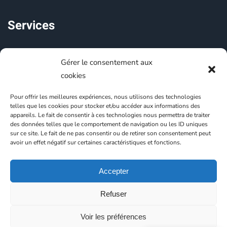
Services
Cartographie touristique
Gérer le consentement aux
cookies
Cartographie urbaine
Pour offrir les meilleures expériences, nous utilisons des technologies
Plans pour la Publicité et l'édition
telles que les cookies pour stocker et/ou accéder aux informations des
appareils. Le fait de consentir à ces technologies nous permettra de traiter
des données telles que le comportement de navigation ou les ID uniques
sur ce site. Le fait de ne pas consentir ou de retirer son consentement peut
avoir un effet négatif sur certaines caractéristiques et fonctions.
Géo Reflet, agence de cartographie sur-mesure :
Accepter
tourisme, plans de villes, édition, publicité.
Géo Reflet est une Marque déposée - Depuis
Refuser
2008 -
Mentions légales
|
CGV
|
Politique de
Voir les préférences
confidentialité
|
Politique d'expédition
|
Cookies
|