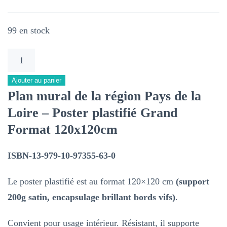
99 en stock
quantité
de
Ajouter au panier
Région
Plan mural de la région Pays de la
Pays
Loire – Poster plastifié Grand
de
Format 120x120cm
la
Loire
ISBN-13-979-10-97355-63-0
–
Plan
Le poster plastifié est au format 120×120 cm
(support
mural
200g satin, encapsulage brillant bords vifs)
.
–
Convient pour usage intérieur. Résistant, il supporte