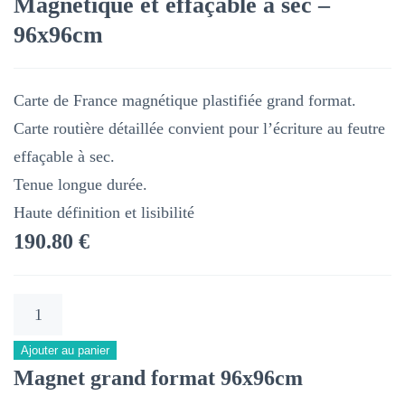
Magnétique et effaçable à sec –
96x96cm
Carte de France magnétique plastifiée grand format.
Carte routière détaillée convient pour l’écriture au feutre
effaçable à sec.
Tenue longue durée.
Haute définition et lisibilité
190.80
€
quantité
de
Ajouter au panier
Carte
Magnet grand format 96x96cm
de