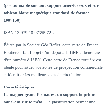
France
(positionnable sur tout support acier/ferreux et sur
routière
tableau blanc magnétique standard de format
–
100×150)
Magnétique
ISBN-13-979-10-97355-72-2
et
effaçable
Éditée par la Société Géo Reflet, cette carte de France
à
Routière a fait l’objet d’un dépôt à la BNF et bénéficie
sec
d’un numéro d’ISBN. Cette carte de France routière est
–
idéale pour situer vos zones de prospection commerciale
96x96cm
et identifier les meilleurs axes de circulation.
Caractéristiques
Le magnet grand format est un support imprimé
adhérant sur le métal.
La plastification permet une