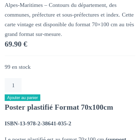
Alpes-Maritimes – Contours du département, des
communes, préfecture et sous-préfectures et index. Cette
carte vintage est disponible du format 70×100 cm au très
grand format sur-mesure.
69.90
€
99 en stock
quantité
de
Ajouter au panier
06
Poster plastifié Format 70x100cm
–
Département
ISBN-13-978-2-38641-035-2
des
Le poster plastifié est au format 70×100 cm
(support