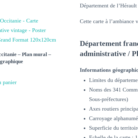
Département de l’Hérault
Cette carte à l’ambiance 
Département franç
administrative / 
citanie – Plan mural –
ographique
Informations géographiq
Limites du départeme
u panier
Noms des 341 Commun
Sous-préfectures)
Axes routiers princip
Carroyage alphanumé
Superficie du territoi
Echelle de la carte : 