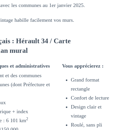
 avec les communes au 1er janvier 2025.
vintage habille facilement vos murs.
ais : Hérault 34 / Carte
Plan mural
ues et administratives
Vous apprécierez :
nt et des communes
Grand format
es (dont Préfecture et
rectangle
Confort de lecture
aux
Design clair et
rique + index
vintage
2
re : 6 101 km
Roulé, sans pli
1/150 000