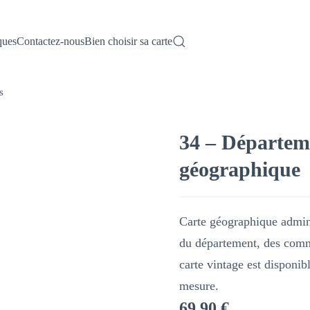
ques
Contactez-nous
Bien choisir sa carte
s
34 – Départeme
géographique
Carte géographique admini
du département, des commu
carte vintage est disponi
mesure.
69.90
€