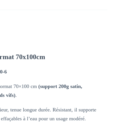
Format 70x100cm
0-6
u format 70×100 cm
(support 200g satin,
ds vifs)
.
eur, tenue longue durée. Résistant, il supporte
s effaçables à l’eau pour un usage modéré.