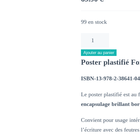
99 en stock
quantité
de
Ajouter au panier
34
Poster plastifié 
–
Département
ISBN-13-978-2-38641-04
de
Le poster plastifié est a
l'Hérault
encapsulage brillant bor
–
Carte
Convient pour usage intéri
géographique
l’écriture avec des feutre