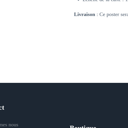
Livraison
: Ce poster sera
ct
mes nous
Boutique