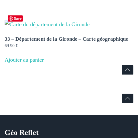
14.90 €
à
a
34.90 €
plusieurs
Save
variations.
Les
33 – Département de la Gironde – Carte géographique
69.90
€
options
peuvent
Ajouter au panier
être
choisies
sur
la
page
du
produit
Géo Reflet