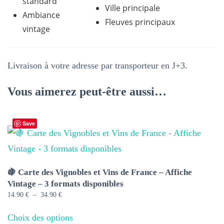
standard
Ville principale
Ambiance
Fleuves principaux
vintage
Livraison à votre adresse par transporteur en J+3.
Vous aimerez peut-être aussi…
Save
🍇 Carte des Vignobles et Vins de France – Affiche
Vintage – 3 formats disponibles
Plage
14.90
€
–
34.90
€
de
Ce
prix :
Choix des options
produit