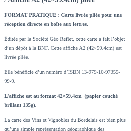
Vins
de
FORMAT PRATIQUE : Carte livrée pliée pour une
Bordeaux
réception directe en boîte aux lettres.
–
Affiche
Éditée par la Société Géo Reflet, cette carte a fait l’objet
A2
d’un dépôt à la BNF. Cette affiche A2 (42×59.4cm) est
(livrée
livrée pliée.
pliée)
Elle bénéficie d’un numéro d’ISBN 13-979-10-97355-
99-9.
L’affiche est au format 42×59,4cm (papier couché
brillant 135g).
La carte des Vins et Vignobles du Bordelais est bien plus
qu’une simple représentation géographique des