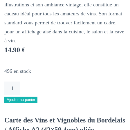
illustrations et son ambiance vintage, elle constitue un
cadeau idéal pour tous les amateurs de vins. Son format
standard vous permet de trouver facilement un cadre,
pour un affichage aisé dans la cuisine, le salon et la cave
à vin.
14.90
€
496 en stock
quantité
de
Ajouter au panier
🍇
Carte
Carte des Vins et Vignobles du Bordelais
des
/ Affiche A2 (42×59.4cm) pliée